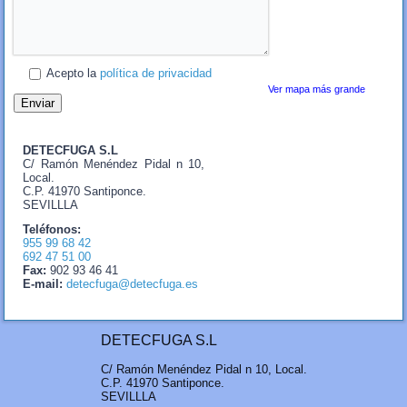
Acepto la
política de privacidad
Ver mapa más grande
DETECFUGA S.L
C/ Ramón Menéndez Pidal n 10,
Local.
C.P. 41970 Santiponce.
SEVILLLA
Teléfonos:
955 99 68 42
692 47 51 00
Fax:
902 93 46 41
E-mail:
detecfuga@detecfuga.es
DETECFUGA S.L
C/ Ramón Menéndez Pidal n 10, Local.
C.P. 41970 Santiponce.
SEVILLLA