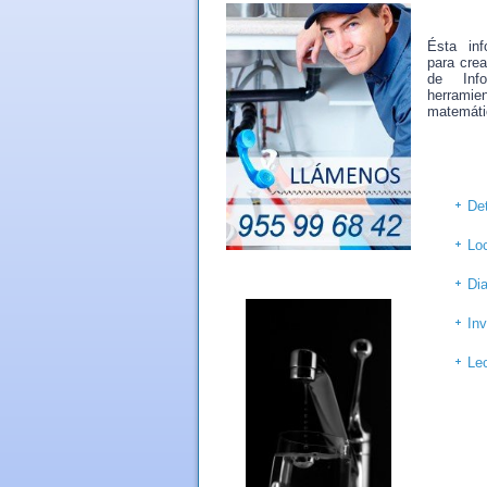
Ésta inf
para crea
de Info
herramie
matemátic
De
Loc
Dia
Inv
Le