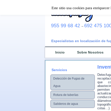
Este sitio usa cookies para enriquecer
955 99 68 42
692 475 10
–
Especialistas en localización de f
Inicio
Sobre Nosotros
Inven
Servicios
Detecfug
recopila
Detección de Fugas de
que co
abastec
Agua
permiten
actuali
Rotura de tuberías
conduc
diámetro
Salideros de agua
topográfi
cotas…).